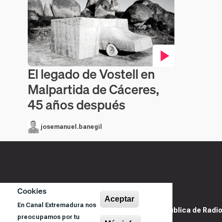
El legado de Vostell en
Contenido en vídeo
Malpartida de Cáceres,
45 años después
josemanuel.banegil
Cookies
Aceptar
En Canal Extremadura nos
@ Sociedad Pública de Radiod
preocupamos por tu
S.A.U.