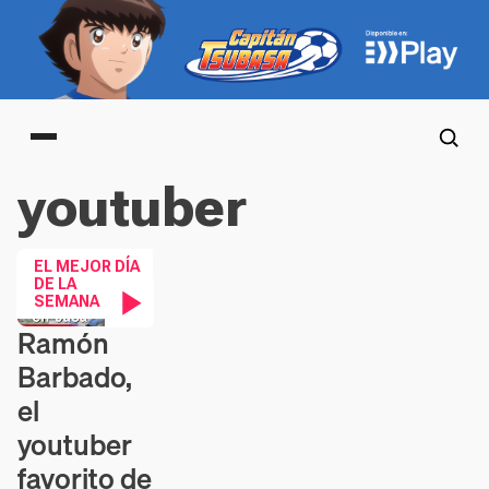
Main menu
youtuber
EL MEJOR DÍA
DE LA
SEMANA
Ramón
Contenido en vídeo
Barbado,
el
youtuber
favorito de