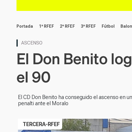
deportes
Portada
1ª RFEF
2ª RFEF
3ª RFEF
Fútbol
Balo
ASCENSO
El Don Benito lo
el 90
El CD Don Benito ha conseguido el ascenso en una
penalti ante el Moralo
TERCERA-RFEF