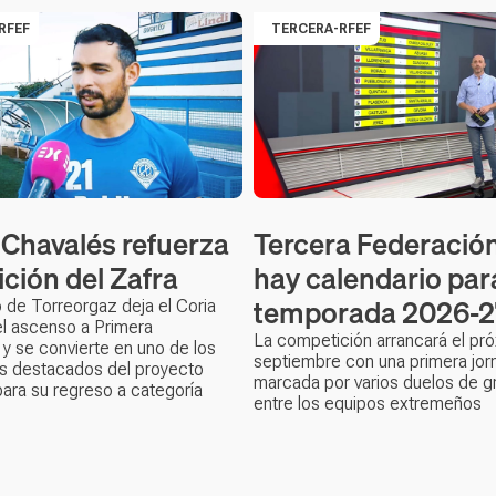
RFEF
TERCERA-RFEF
 Chavalés refuerza
Tercera Federación
ición del Zafra
hay calendario para
temporada 2026-2
o de Torreorgaz deja el Coria
 el ascenso a Primera
La competición arrancará el pr
y se convierte en uno de los
septiembre con una primera jor
ás destacados del proyecto
marcada por varios duelos de gr
ara su regreso a categoría
entre los equipos extremeños