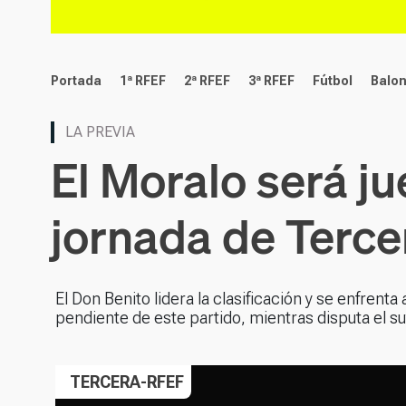
deportes
Portada
1ª RFEF
2ª RFEF
3ª RFEF
Fútbol
Balo
LA PREVIA
El Moralo será j
jornada de Terce
El Don Benito lidera la clasificación y se enfrent
pendiente de este partido, mientras disputa el s
TERCERA-RFEF