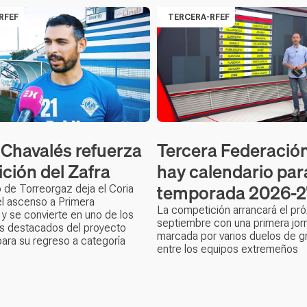
RFEF
TERCERA-RFEF
 Chavalés refuerza
Tercera Federación
ición del Zafra
hay calendario para
temporada 2026-2
o de Torreorgaz deja el Coria
 el ascenso a Primera
La competición arrancará el pr
y se convierte en uno de los
septiembre con una primera jor
ás destacados del proyecto
marcada por varios duelos de gr
ara su regreso a categoría
entre los equipos extremeños