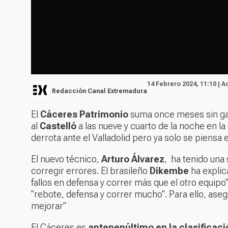
14 Febrero 2024, 11:10 | A
Redacción Canal Extremadura
El
Cáceres Patrimonio
suma once meses sin gana
al
Castelló
a las nueve y cuarto de la noche en la
derrota ante el Valladolid pero ya solo se piensa 
El nuevo técnico,
Arturo Álvarez
, ha tenido una
corregir errores. El brasileño
Dikembe
ha explic
fallos en defensa y correr más que el otro equipo
"rebote, defensa y correr mucho". Para ello, aseg
mejorar"
El Cáceres es
antepenúltimo en la clasificaci