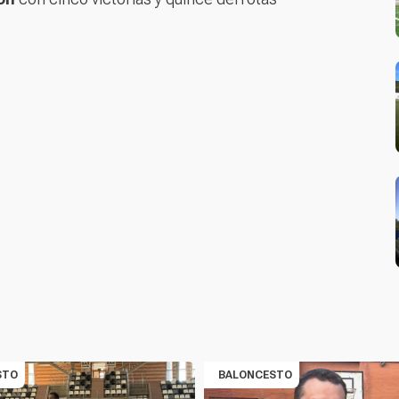
STO
BALONCESTO