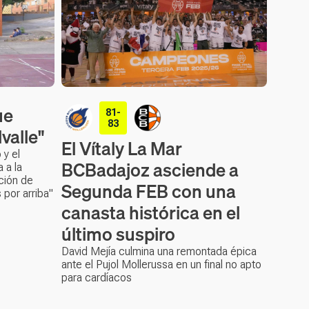
ue
81-
83
valle"
El Vítaly La Mar
 y el
BCBadajoz asciende a
 a la
ción de
Segunda FEB con una
 por arriba"
canasta histórica en el
último suspiro
David Mejía culmina una remontada épica
ante el Pujol Mollerussa en un final no apto
para cardíacos