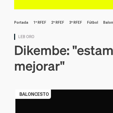
deportes
Portada
1ª RFEF
2ª RFEF
3ª RFEF
Fútbol
Balo
LEB ORO
Dikembe: "estamo
mejorar"
BALONCESTO