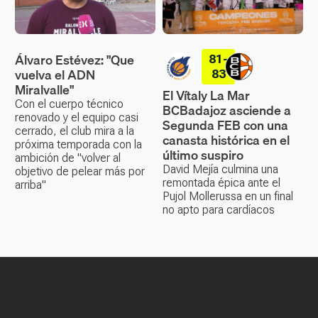
Álvaro Estévez: "Que
81-
vuelva el ADN
83
Miralvalle"
El Vítaly La Mar
Con el cuerpo técnico
BCBadajoz asciende a
renovado y el equipo casi
Segunda FEB con una
cerrado, el club mira a la
canasta histórica en el
próxima temporada con la
último suspiro
ambición de "volver al
David Mejía culmina una
objetivo de pelear más por
remontada épica ante el
arriba"
Pujol Mollerussa en un final
no apto para cardíacos