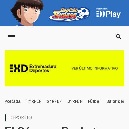
Main menu
deportes
Portada
1ª RFEF
2ª RFEF
3ª RFEF
Fútbol
Baloncest
DEPORTES