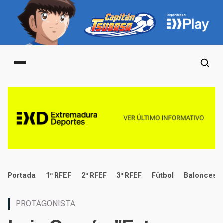
Main menu
deportes
Portada
1ª RFEF
2ª RFEF
3ª RFEF
Fútbol
Baloncest
PROTAGONISTA