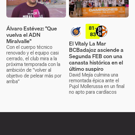
Álvaro Estévez: "Que
81-
vuelva el ADN
83
Miralvalle"
El Vítaly La Mar
Con el cuerpo técnico
BCBadajoz asciende a
renovado y el equipo casi
Segunda FEB con una
cerrado, el club mira a la
canasta histórica en el
próxima temporada con la
último suspiro
ambición de "volver al
David Mejía culmina una
objetivo de pelear más por
remontada épica ante el
arriba"
Pujol Mollerussa en un final
no apto para cardíacos