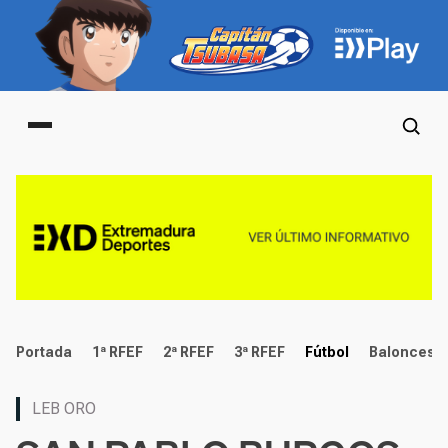
Main menu
deportes
Portada
1ª RFEF
2ª RFEF
3ª RFEF
Fútbol
Baloncest
LEB ORO