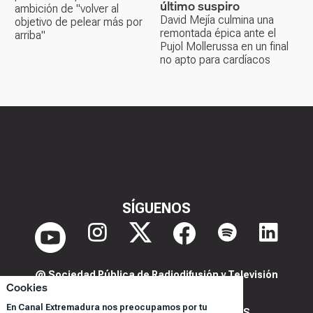
último suspiro
ambición de "volver al
David Mejía culmina una
objetivo de pelear más por
remontada épica ante el
arriba"
Pujol Mollerussa en un final
no apto para cardíacos
SÍGUENOS
@ Sociedad Pública de Radiodifusión y Televisión
Cookies
Extremeña S.A.U.
En Canal Extremadura nos preocupamos por tu
POLITICA DE PRIVACIDAD Y COOKIES