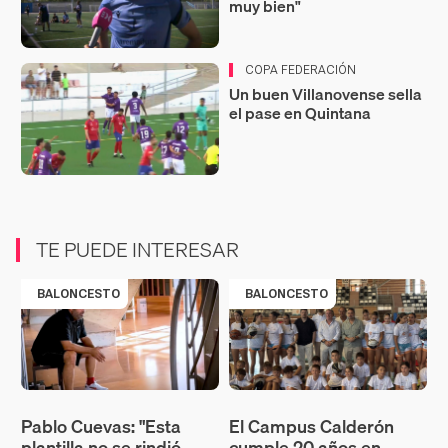
muy bien"
COPA FEDERACIÓN
Un buen Villanovense sella
el pase en Quintana
TE PUEDE INTERESAR
BALONCESTO
BALONCESTO
Pablo Cuevas: "Esta
El Campus Calderón
plantilla no se rindió
cumple 20 años en