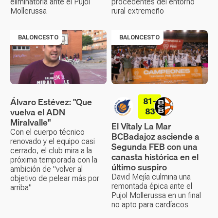
eliminatoria ante el Pujol
procedentes del entorno
Mollerussa
rural extremeño
BALONCESTO
BALONCESTO
Álvaro Estévez: "Que
81-
vuelva el ADN
83
Miralvalle"
El Vítaly La Mar
Con el cuerpo técnico
BCBadajoz asciende a
renovado y el equipo casi
Segunda FEB con una
cerrado, el club mira a la
canasta histórica en el
próxima temporada con la
último suspiro
ambición de "volver al
David Mejía culmina una
objetivo de pelear más por
remontada épica ante el
arriba"
Pujol Mollerussa en un final
no apto para cardíacos