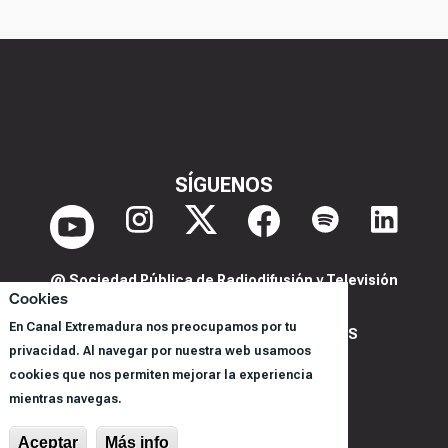
SÍGUENOS
@ Sociedad Pública de Radiodifusión y Televisión
Cookies
Extremeña S.A.U.
En Canal Extremadura nos preocupamos por tu
POLITICA DE PRIVACIDAD Y COOKIES
privacidad. Al navegar por nuestra web usamoos
AVISO LEGAL
cookies que nos permiten mejorar la experiencia
CORPORACIÓN
mientras navegas.
REGISTRO DE PROGRAMAS
Aceptar
Más info