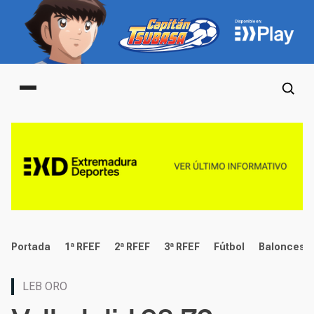
Main menu
deportes
Portada
1ª RFEF
2ª RFEF
3ª RFEF
Fútbol
Baloncest
LEB ORO