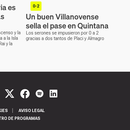
ia es
0-2
as
Un buen Villanovense
sella el pase en Quintana
scenso y la
Los serones se impusieron por 0 a 2
 a la Isla
gracias a dos tantos de Placi y Almagro
ai y la
KIES
AVISO LEGAL
TRO DE PROGRAMAS