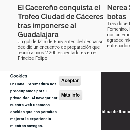
El Cacereño conquista el
Nerea 
Trofeo Ciudad de Cáceres
botas
tras imponerse al
Tras doce 
Femenino, l
Guadalajara
con un emo
agradecimi
Un gol de falta de Runy antes del descanso
entrenadore
decidió un encuentro de preparación que
reunió a unos 2.200 espectadores en el
Príncipe Felipe
Cookies
Aceptar
En Canal Extremadura nos
preocupamos por tu
Más info
privacidad. Al navegar por
nuestra web usamoos
@ Sociedad Pública de Radiod
cookies que nos permiten
S.A.U.
mejorar la experiencia
mientras navegas.