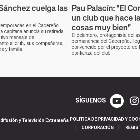
Sánchez cuelga las
Pau Palacín: "El Cor
un club que hace l
cosas muy bien"
temporadas en el Cacereño
a capitana anuncia su retirada
El delantero, protagonista del a
tivo mensaje de
permanencia del Cacereño, llega
ento al club, sus compañeras,
convencido por el proyecto de R
s y familia
confianza del club
SÍGUENOS
POLITICA DE PRIVACIDAD Y COO
ifusión y Televisión Extremeña
CORPORACIÓN
REGIS