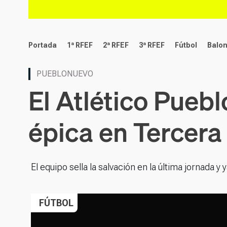
deportes
Portada
1ª RFEF
2ª RFEF
3ª RFEF
Fútbol
Balo
PUEBLONUEVO
El Atlético Pueb
épica en Tercer
El equipo sella la salvación en la última jornada y 
FÚTBOL