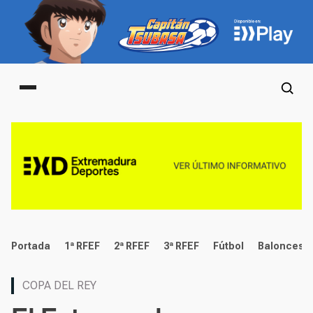
Main menu
deportes
Portada
1ª RFEF
2ª RFEF
3ª RFEF
Fútbol
Baloncest
COPA DEL REY