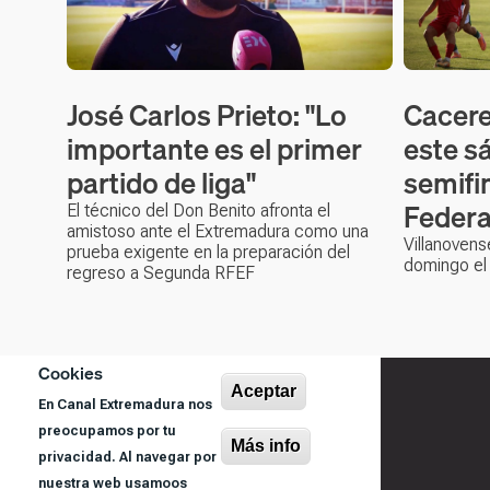
José Carlos Prieto: "Lo
Cacere
importante es el primer
este s
partido de liga"
semifi
Federa
El técnico del Don Benito afronta el
amistoso ante el Extremadura como una
Villanovens
prueba exigente en la preparación del
domingo el s
regreso a Segunda RFEF
Cookies
Aceptar
En Canal Extremadura nos
preocupamos por tu
Más info
privacidad. Al navegar por
nuestra web usamoos