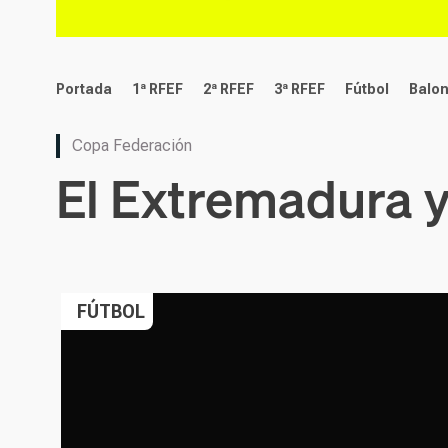
deportes
Portada
1ª RFEF
2ª RFEF
3ª RFEF
Fútbol
Balo
Copa Federación
El Extremadura ya
FÚTBOL