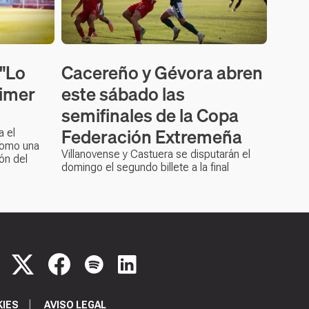
 "Lo
Cacereño y Gévora abren
rimer
este sábado las
semifinales de la Copa
Federación Extremeña
a el
como una
Villanovense y Castuera se disputarán el
ón del
domingo el segundo billete a la final
KIES
AVISO LEGAL