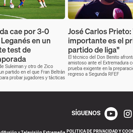
ida cae por 3-0
José Carlos Prieto:
l Leganés en un
importante es el p
te test de
partido de liga"
mporada
El técnico del Don Benito afront
amistoso ante el Extremadura 
e Suleiman y otro de Zico
prueba exigente en la preparaci
un partido en el que Fran Beltrán
regreso a Segunda RFEF
ara probar jugadores y tácticas
SÍGUENOS
POLITICA DE PRIVACIDAD Y COO
ifusión y Televisión Extremeña