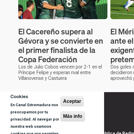
El Cacereño supera al
El Mér
Gévora y se convierte en
ante e
el primer finalista de la
exigen
Copa Federación
prete
Los de Julio Cobos vencen por 2-1 en el
Dos goles d
Príncipe Felipe y esperan rival entre
decidieron 
Villanovense y Castuera
aprovechó p
Cookies
Aceptar
En Canal Extremadura nos
preocupamos por tu
Más info
privacidad. Al navegar por
nuestra web usamoos
@ Sociedad Pública de Radiod
cookies que nos permiten