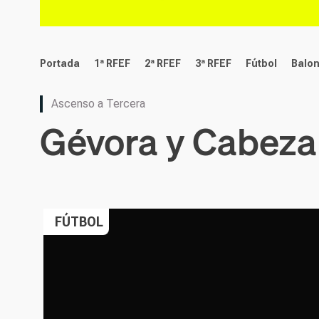
deportes
Portada
1ª RFEF
2ª RFEF
3ª RFEF
Fútbol
Balo
Ascenso a Tercera
Gévora y Cabeza
FÚTBOL