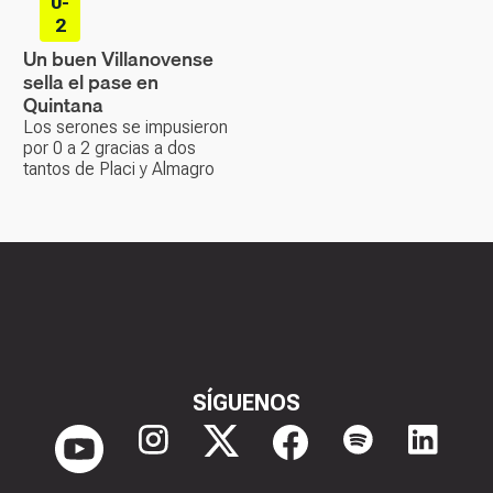
0-
2
Un buen Villanovense
sella el pase en
Quintana
Los serones se impusieron
por 0 a 2 gracias a dos
tantos de Placi y Almagro
SÍGUENOS