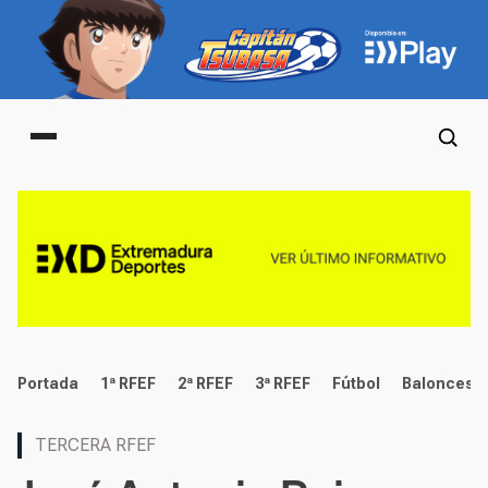
Main menu
deportes
Portada
1ª RFEF
2ª RFEF
3ª RFEF
Fútbol
Baloncest
TERCERA RFEF