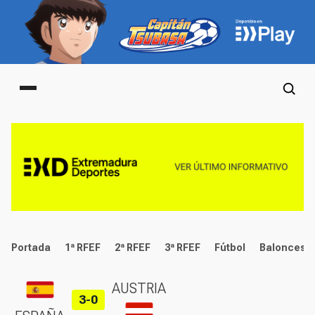
Main menu
deportes
Portada
1ª RFEF
2ª RFEF
3ª RFEF
Fútbol
Baloncest
AUSTRIA
3-0