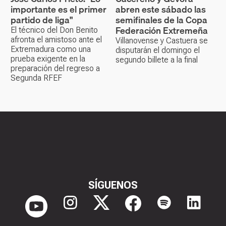
importante es el primer
abren este sábado las
partido de liga"
semifinales de la Copa
Federación Extremeña
El técnico del Don Benito
afronta el amistoso ante el
Villanovense y Castuera se
Extremadura como una
disputarán el domingo el
prueba exigente en la
segundo billete a la final
preparación del regreso a
Segunda RFEF
SÍGUENOS