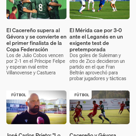
El Cacereño supera al
El Mérida cae por 3-0
Gévora y se convierte en
ante el Leganés en un
el primer finalista de la
exigente test de
Copa Federación
pretemporada
Los de Julio Cobos vencen
Dos goles de Suleiman y
por 2-1 en el Príncipe Felipe
otro de Zico decidieron un
y esperan rival entre
partido en el que Fran
Villanovense y Castuera
Beltrán aprovechó para
probar jugadores y tácticas
FÚTBOL
FÚTBOL
José Carlos Prieto: "Lo
Cacereño y Gévora