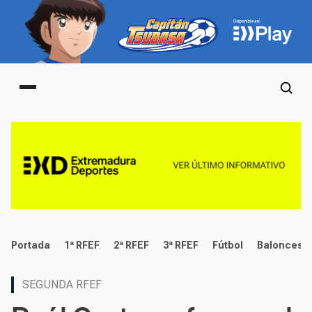
Main menu
deportes
Portada
1ª RFEF
2ª RFEF
3ª RFEF
Fútbol
Baloncest
SEGUNDA RFEF