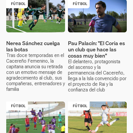
FÚTBOL
FÚTBOL
Nerea Sánchez cuelga
Pau Palacín: "El Coria es
las botas
un club que hace las
cosas muy bien"
Tras doce temporadas en el
Cacereño Femenino, la
El delantero, protagonista
capitana anuncia su retirada
del ascenso y la
con un emotivo mensaje de
permanencia del Cacereño,
agradecimiento al club, sus
llega a la Isla convencido por
compañeras, entrenadores y
el proyecto de Rai y la
familia
confianza del club
FÚTBOL
FÚTBOL