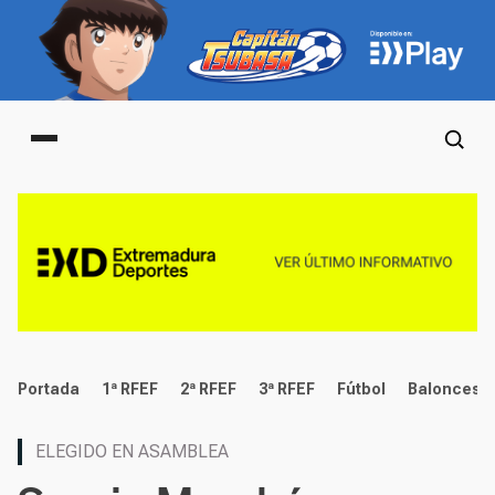
Main menu
deportes
Portada
1ª RFEF
2ª RFEF
3ª RFEF
Fútbol
Baloncest
ELEGIDO EN ASAMBLEA