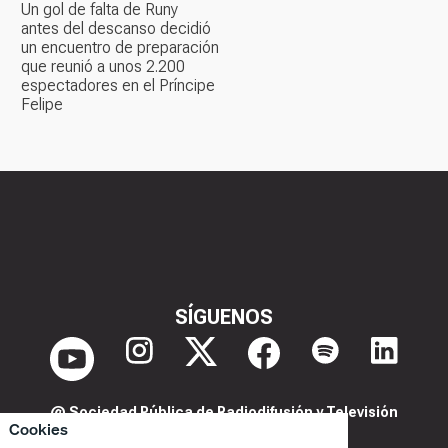
Un gol de falta de Runy
antes del descanso decidió
un encuentro de preparación
que reunió a unos 2.200
espectadores en el Príncipe
Felipe
SÍGUENOS
@ Sociedad Pública de Radiodifusión y Televisión
Cookies
Extremeña S.A.U.