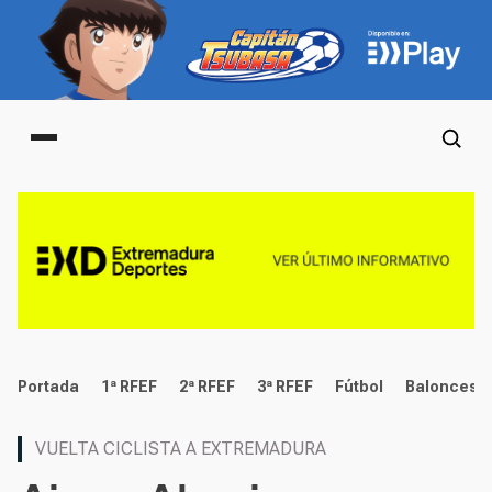
Main menu
deportes
Portada
1ª RFEF
2ª RFEF
3ª RFEF
Fútbol
Baloncest
VUELTA CICLISTA A EXTREMADURA