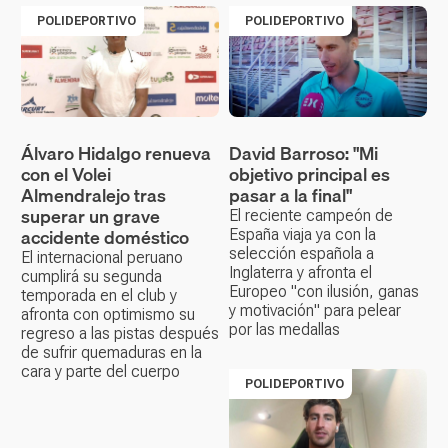
POLIDEPORTIVO
POLIDEPORTIVO
Álvaro Hidalgo renueva
David Barroso: "Mi
con el Volei
objetivo principal es
Almendralejo tras
pasar a la final"
superar un grave
El reciente campeón de
accidente doméstico
España viaja ya con la
selección española a
El internacional peruano
Inglaterra y afronta el
cumplirá su segunda
Europeo "con ilusión, ganas
temporada en el club y
y motivación" para pelear
afronta con optimismo su
por las medallas
regreso a las pistas después
de sufrir quemaduras en la
cara y parte del cuerpo
POLIDEPORTIVO