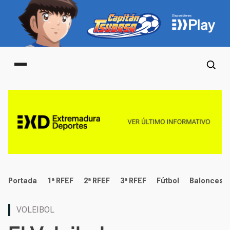
Main menu
deportes
Portada
1ª RFEF
2ª RFEF
3ª RFEF
Fútbol
Baloncest
VOLEIBOL