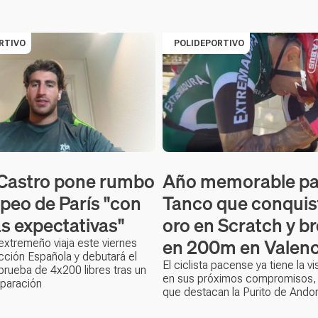
RTIVO
POLIDEPORTIVO
Castro pone rumbo
Año memorable pa
opeo de París "con
Tanco que conquist
 expectativas"
oro en Scratch y b
en 200m en Valenc
extremeño viaja este viernes
cción Española y debutará el
El ciclista pacense ya tiene la v
 prueba de 4x200 libres tras un
en sus próximos compromisos, 
paración
que destacan la Purito de Andor