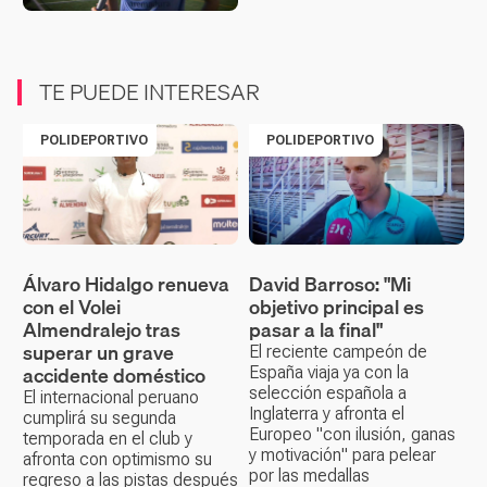
TE PUEDE INTERESAR
POLIDEPORTIVO
POLIDEPORTIVO
Álvaro Hidalgo renueva
David Barroso: "Mi
con el Volei
objetivo principal es
Almendralejo tras
pasar a la final"
superar un grave
El reciente campeón de
accidente doméstico
España viaja ya con la
selección española a
El internacional peruano
Inglaterra y afronta el
cumplirá su segunda
Europeo "con ilusión, ganas
temporada en el club y
y motivación" para pelear
afronta con optimismo su
por las medallas
regreso a las pistas después