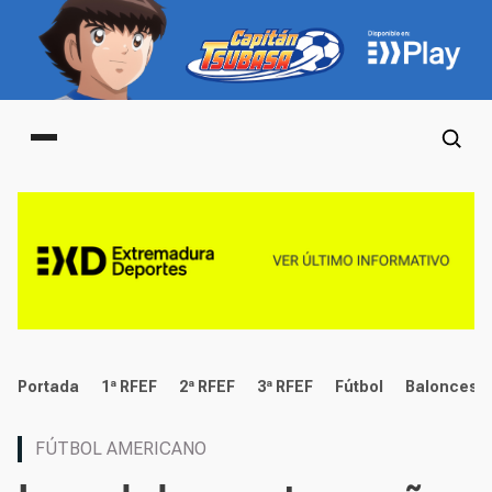
Main menu
deportes
Portada
1ª RFEF
2ª RFEF
3ª RFEF
Fútbol
Baloncest
FÚTBOL AMERICANO