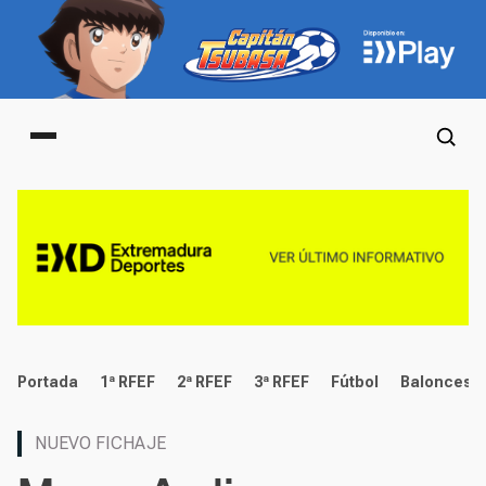
Main menu
deportes
Portada
1ª RFEF
2ª RFEF
3ª RFEF
Fútbol
Baloncest
NUEVO FICHAJE