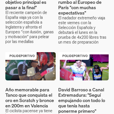
objetivo principal es
rumbo al Europeo de
pasar a la final"
París "con muchas
expectativas"
El reciente campeón de
España viaja ya con la
El nadador extremeño viaja
selección española a
este viernes con la
Inglaterra y afronta el
Selección Española y
Europeo "con ilusión, ganas
debutará el lunes en la
y motivación" para pelear
prueba de 4x200 libres tras
por las medallas
un mes de preparación
POLIDEPORTIVO
POLIDEPORTIVO
Año memorable para
David Barroso a Canal
Tanco que conquista el
Extremadura: "Seguí
oro en Scratch y bronce
empujando con todo lo
en 200m en Valencia
que tenía hasta
ponerme primero"
El ciclista pacense ya tiene