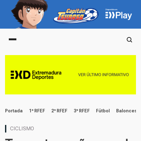
Main menu
deportes
Portada
1ª RFEF
2ª RFEF
3ª RFEF
Fútbol
Baloncest
CICLISMO