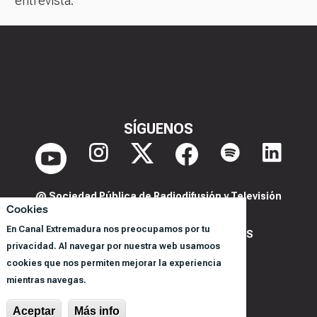
entrevista.
SÍGUENOS
@ Sociedad Pública de Radiodifusión y Televisión
Cookies
Extremeña S.A.U.
En Canal Extremadura nos preocupamos por tu
POLITICA DE PRIVACIDAD Y COOKIES
privacidad. Al navegar por nuestra web usamoos
AVISO LEGAL
cookies que nos permiten mejorar la experiencia
CORPORACIÓN
mientras navegas.
REGISTRO DE PROGRAMAS
Aceptar
Más info