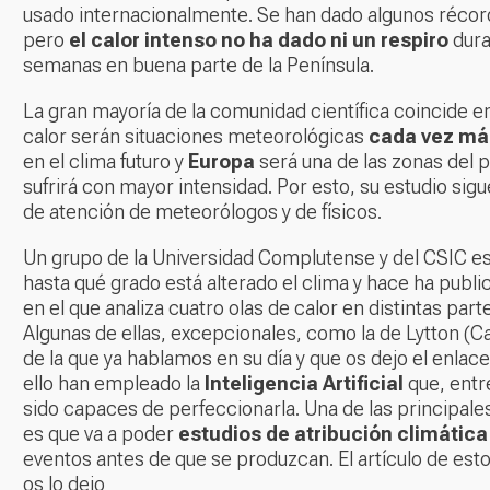
usado internacionalmente. Se han dado algunos récor
pero
el calor intenso no ha dado ni un respiro
dura
semanas en buena parte de la Península.
La gran mayoría de la comunidad científica coincide en
calor serán situaciones meteorológicas
cada vez má
en el clima futuro y
Europa
será una de las zonas del 
sufrirá con mayor intensidad. Por esto, su estudio sig
de atención de meteorólogos y de físicos.
Un grupo de la Universidad Complutense y del CSIC e
hasta qué grado está alterado el clima y hace ha publi
en el que analiza cuatro olas de calor en distintas par
Algunas de ellas, excepcionales, como la de Lytton (C
de la que ya hablamos en su día y que os dejo el enlace 
ello han empleado la
Inteligencia Artificial
que, entr
sido capaces de perfeccionarla. Una de las principal
es que va a poder
estudios de atribución climática
eventos antes de que se produzcan. El artículo de est
os lo dejo