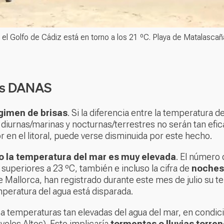
el Golfo de Cádiz está en torno a los 21 ºC. Playa de Matalascañ
ras DANAS
égimen de brisas
. Si la diferencia entre la temperatura de
 diurnas/marinas y nocturnas/terrestres no serán tan efic
r en el litoral, puede verse disminuida por este hecho.
 la temperatura del mar es muy elevada
. El número
, superiores a 23 ºC, también e incluso la cifra de
noches 
de Mallorca, han registrado durante este mes de julio su
mperatura del agua está disparada.
o a temperaturas tan elevadas del agua del mar, en condi
veles Altos). Esto implicaría
tormentas o lluvias torren