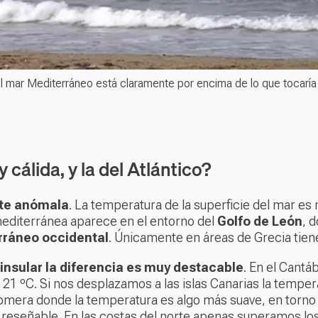
l mar Mediterráneo está claramente por encima de lo que tocaría
cálida, y la del Atlántico?
nte anómala
. La temperatura de la superficie del mar es
mediterránea aparece en el entorno del
Golfo de León
, 
rráneo occidental
. Únicamente en áreas de Grecia tien
insular la diferencia es muy destacable
. En el Cantá
os 21 ºC. Si nos desplazamos a las islas Canarias la temp
Gomera donde la temperatura es algo más suave, en torno a
 es reseñable. En las costas del norte apenas superamos l