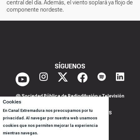
central del día. Además, el viento soplará ya flojo de
componente nordeste.
SÍGUENOS
@ Sociedad Pública de Radiodifusión y Televisión
Cookies
Extremeña S.A.U.
En Canal Extremadura nos preocupamos por tu
POLITICA DE PRIVACIDAD Y COOKIES
privacidad. Al navegar por nuestra web usamoos
AVISO LEGAL
cookies que nos permiten mejorar la experiencia
CORPORACIÓN
mientras navegas.
REGISTRO DE PROGRAMAS