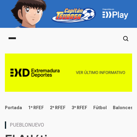
Main menu
deportes
Portada
1ª RFEF
2ª RFEF
3ª RFEF
Fútbol
Baloncest
PUEBLONUEVO