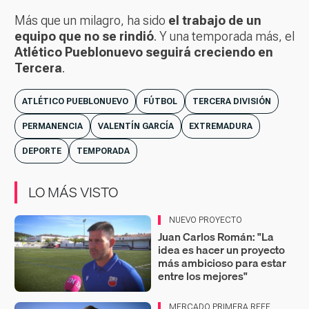
Más que un milagro, ha sido
el trabajo de un
equipo que no se rindió
. Y una temporada más, el
Atlético Pueblonuevo seguirá creciendo en
Tercera
.
ATLÉTICO PUEBLONUEVO
FÚTBOL
TERCERA DIVISIÓN
PERMANENCIA
VALENTÍN GARCÍA
EXTREMADURA
DEPORTE
TEMPORADA
LO MÁS VISTO
NUEVO PROYECTO
Juan Carlos Román: "La
idea es hacer un proyecto
más ambicioso para estar
entre los mejores"
MERCADO PRIMERA RFEF