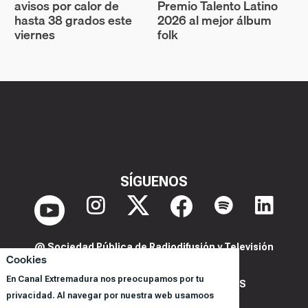
avisos por calor de
Premio Talento Latino
hasta 38 grados este
2026 al mejor álbum
viernes
folk
SÍGUENOS
@ Sociedad Pública de Radiodifusión y Televisión
Cookies
Extremeña S.A.U.
En Canal Extremadura nos preocupamos por tu
POLITICA DE PRIVACIDAD Y COOKIES
privacidad. Al navegar por nuestra web usamoos
AVISO LEGAL