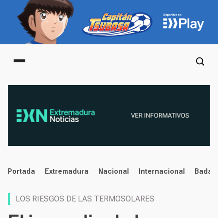
Main menu
noticias
Portada
Extremadura
Nacional
Internacional
Badaj
LOS RIESGOS DE LAS TERMOSOLARES