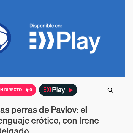
as perras de Pavlov: el
enido en vídeo
enguaje erótico, con Irene
Delgado