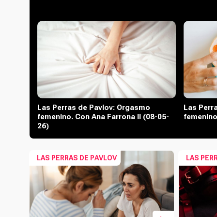
Las Perras de Pavlov: Orgasmo
Las Perr
femenino. Con Ana Farrona II (08-05-
femenino,
26)
LAS PERRAS DE PAVLOV
LAS PER