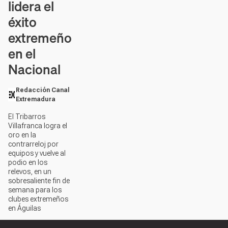
lidera el
éxito
extremeño
en el
Nacional
Redacción Canal
Extremadura
El Tribarros
Villafranca logra el
oro en la
contrarreloj por
equipos y vuelve al
podio en los
relevos, en un
sobresaliente fin de
semana para los
clubes extremeños
en Águilas