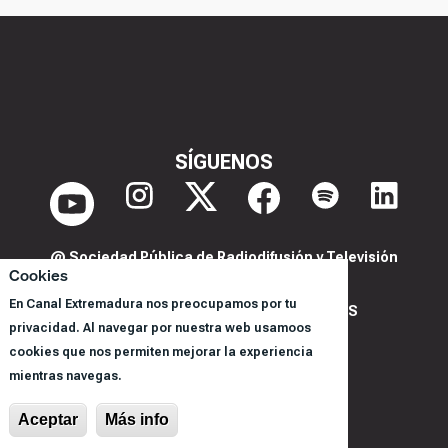
SÍGUENOS
@ Sociedad Pública de Radiodifusión y Televisión
Cookies
Extremeña S.A.U.
En Canal Extremadura nos preocupamos por tu
POLITICA DE PRIVACIDAD Y COOKIES
privacidad. Al navegar por nuestra web usamoos
AVISO LEGAL
cookies que nos permiten mejorar la experiencia
CORPORACIÓN
mientras navegas.
REGISTRO DE PROGRAMAS
Aceptar
Más info