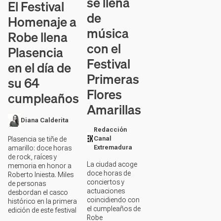
se llena
El Festival
de
Homenaje a
música
Robe llena
con el
Plasencia
Festival
en el día de
Primeras
su 64
Flores
cumpleaños
Amarillas
Diana Calderita
Redacción
Plasencia se tiñe de
Canal
amarillo: doce horas
Extremadura
de rock, raíces y
La ciudad acoge
memoria en honor a
doce horas de
Roberto Iniesta. Miles
conciertos y
de personas
actuaciones
desbordan el casco
coincidiendo con
histórico en la primera
el cumpleaños de
edición de este festival
Robe