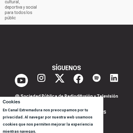
cultural,
deportiva y social
para todos los
públic
SÍGUENOS
@ Sociedad Pública de Radiodifusión y Televisión
Cookies
Extremeña S.A.U.
En Canal Extremadura nos preocupamos por tu
POLITICA DE PRIVACIDAD Y COOKIES
privacidad. Al navegar por nuestra web usamoos
AVISO LEGAL
cookies que nos permiten mejorar la experiencia
CORPORACIÓN
mientras navegas.