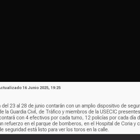
 Actualizado 16 Junio 2025, 19:25
del 23 al 28 de junio contarán con un amplio dispositivo de segu
e la Guardia Civil, de Tráfico y miembros de la USECIC presentes
e contará con 4 efectivos por cada turno, 12 policías por cada día 
un refuerzo en el parque de bomberos, en el Hospital de Coria y co
e seguridad está listo para ver los toros en la calle.