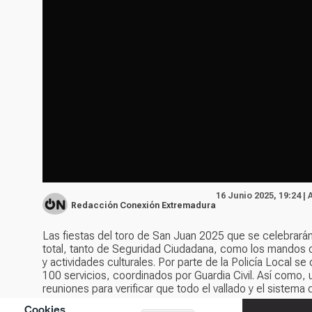
16 Junio 2025, 19:24 |
Redacción Conexión Extremadura
Las fiestas del toro de San Juan 2025 que se celebrarán 
total, tanto de Seguridad Ciudadana, como los mandos d
y actividades culturales. Por parte de la Policía Local s
100 servicios, coordinados por Guardia Civil. Así como, 
reuniones para verificar que todo el vallado y el sistema d
Cookies