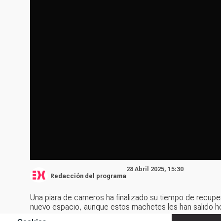
28 Abril 2025, 15:30
Redacción del programa
Una piara de carneros ha finalizado su tiempo de recuper
nuevo espacio, aunque estos machetes les han salido h