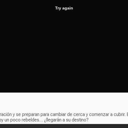
ación y se preparan para cambiar de cerca y comenzar a cubrir. Ent
oy un poco rebeldes… ¿llegarán a su destino?