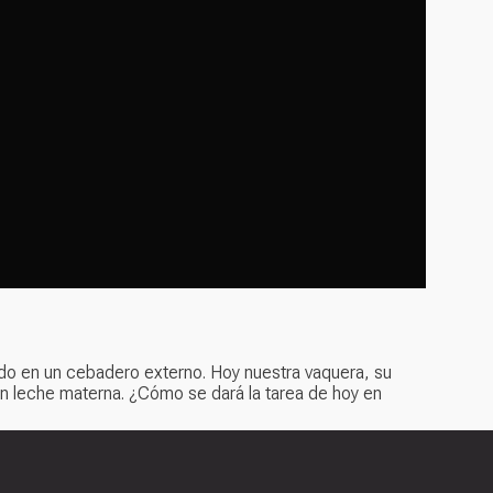
rido en un cebadero externo. Hoy nuestra vaquera, su
sin leche materna. ¿Cómo se dará la tarea de hoy en