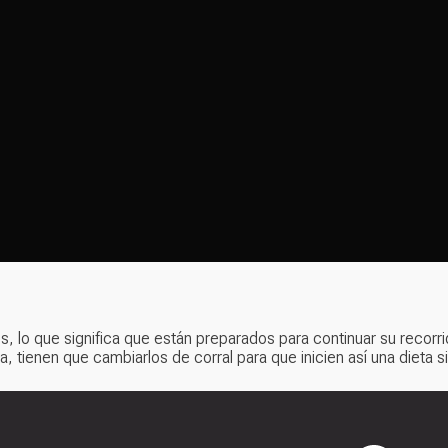
os, lo que significa que están preparados para continuar su recor
, tienen que cambiarlos de corral para que inicien así una dieta 