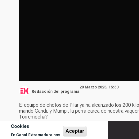
20 Marzo 2025, 15:30
Redacción del programa
El equipo de chotos de Pilar ya ha alcanzado los 200 kil
marido Candi, y Mumpi, la perra carea de nuestra vaquera
Torremocha?
Cookies
Aceptar
En Canal Extremadura nos