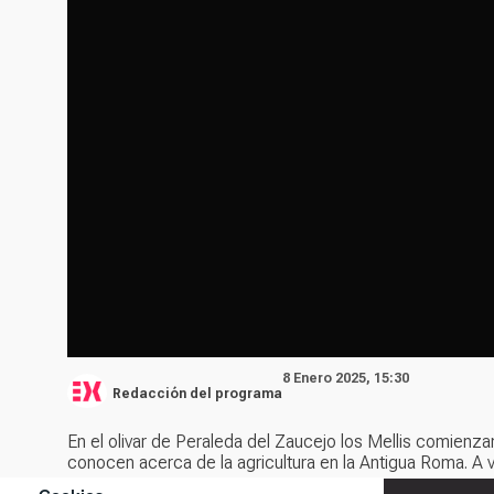
8 Enero 2025, 15:30
Redacción del programa
En el olivar de Peraleda del Zaucejo los Mellis comienza
conocen acerca de la agricultura en la Antigua Roma. A