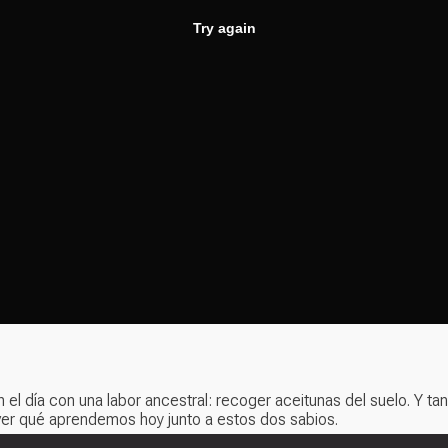
n el día con una labor ancestral: recoger aceitunas del suelo. Y 
 ver qué aprendemos hoy junto a estos dos sabios.