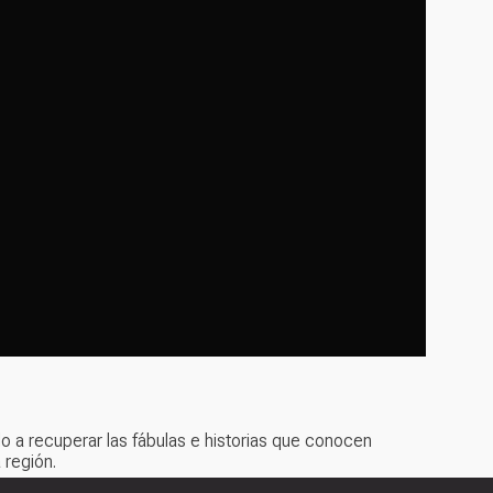
o a recuperar las fábulas e historias que conocen
 región.