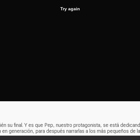
én su final. Y es que Pep, nuestro protagonista, se está dedicand
 en generación, para después narrarlas a los más pequeños de la