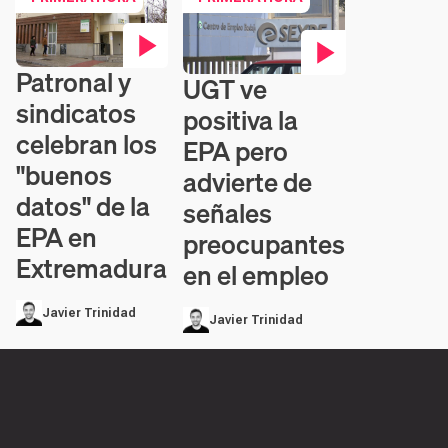
Patronal y
Contenido en vídeo
UGT ve
Contenido en vídeo
sindicatos
positiva la
celebran los
EPA pero
"buenos
advierte de
datos" de la
señales
EPA en
preocupantes
Extremadura
en el empleo
Javier Trinidad
Javier Trinidad