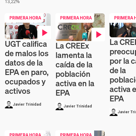
13,22%
PRIMERA HORA
PRIMERA HORA
PRIMERA 
La CRE
Contenido e
UGT califica
Contenido en vídeo
La CREEx
Contenido en vídeo
preocu
de malos los
lamenta la
por la 
datos de la
caída de la
de la
EPA en paro,
población
poblac
ocupados y
activa en la
activa e
activos
EPA
EPA
Javier Trinidad
Javier Trinidad
Javier Tr
PRIMERA HORA
PRIMERA HORA