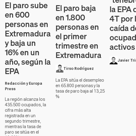
El paro sube
El paro baja
la EPA 
en 600
en 1.800
4T por 
personas en
personas en
caída d
Extremadura
el primer
ocupad
y baja un
trimestre en
activos
16% en un
Extremadura
año, según la
Javier Tr
EPA
Tirso Rodríguez
La EPA sitúa el desempleo
Redacción y Europa
en 65.800 personas y la
Press
tasa de paro baja al 13,25
%
La región alcanza los
435.500 ocupados, la
cifra más alta
registrada en un
segundo trimestre,
mientras la tasa de
paro se sitúa en el