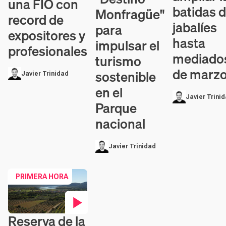
una FIO con
batidas 
Monfragüe"
record de
jabalíes
para
expositores y
hasta
impulsar el
profesionales
mediado
turismo
de marz
sostenible
Javier Trinidad
en el
Javier Trini
Parque
nacional
Javier Trinidad
PRIMERA HORA
Reserva de la
Contenido en vídeo