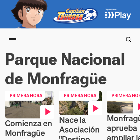
Main menu
Parque Nacional
de Monfragüe
PRIMERA HORA
PRIMERA HORA
PRIMERA HO
Monfrag
Nace la
Contenido en v
Contenido en vídeo
Comienza en
Contenido en vídeo
aprueba
Asociación
Monfragüe
ampliar l
"Destino