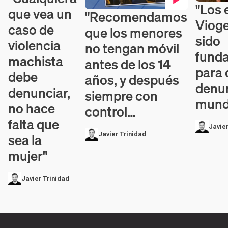
"Los 
Contenid
que vea un
"Recomendamos
Contenido en vídeo
Viog
caso de
que los menores
sido
violencia
no tengan móvil
fund
machista
antes de los 14
para 
debe
años, y después
denun
denunciar,
siempre con
mundo
no hace
control…
falta que
Javier
sea la
Javier Trinidad
mujer"
Javier Trinidad