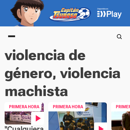
Main menu
violencia de
género, violencia
machista
PRIMERA HORA
PRIMERA HORA
PRIME
"Cualquiera
Contenido en vídeo