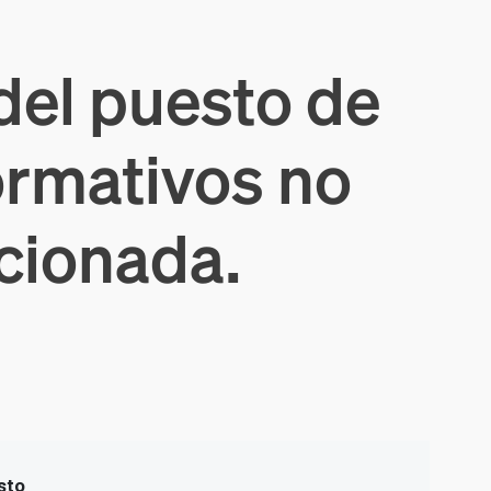
del puesto de
ormativos no
ccionada.
sto