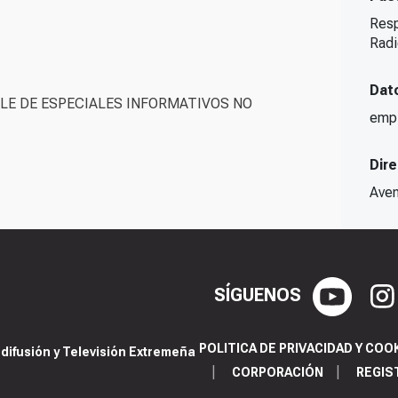
Resp
Rad
Dat
E DE ESPECIALES INFORMATIVOS NO
emp
Dir
Aven
SÍGUENOS
POLITICA DE PRIVACIDAD Y COO
ifusión y Televisión Extremeña
CORPORACIÓN
REGIS