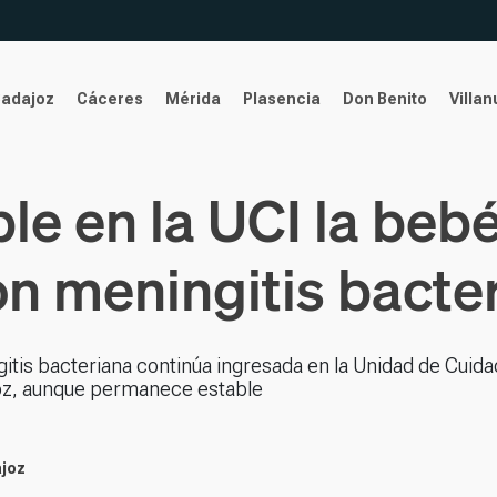
Badajoz
Cáceres
Mérida
Plasencia
Don Benito
Villa
le en la UCI la beb
n meningitis bacte
tis bacteriana continúa ingresada en la Unidad de Cuid
ajoz, aunque permanece estable
ajoz