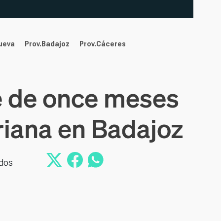
nueva
Prov.Badajoz
Prov.Cáceres
é de once meses
riana en Badajoz
ados