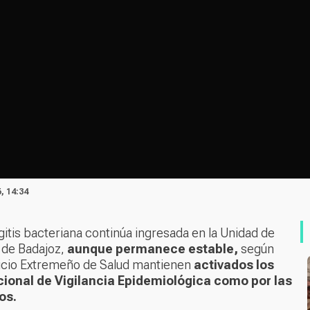
, 14:34
tis bacteriana continúa ingresada en la Unidad de
 de Badajoz,
aunque permanece estable,
según
vicio Extremeño de Salud mantienen
activados los
cional de Vigilancia Epidemiológica como por las
os.