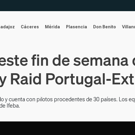
Badajoz
Cáceres
Mérida
Plasencia
Don Benito
Villa
este fin de semana 
ly Raid Portugal-E
 y cuenta con pilotos procedentes de 30 países. Los e
de Ifeba.