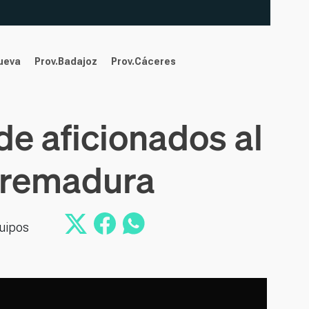
nueva
Prov.Badajoz
Prov.Cáceres
de aficionados al
xtremadura
quipos