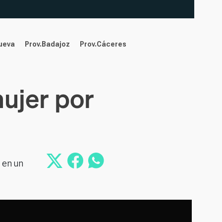
nueva
Prov.Badajoz
Prov.Cáceres
ujer por
 en un