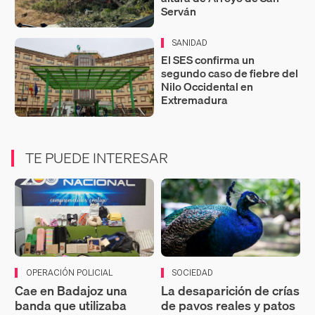
Serván
SANIDAD
El SES confirma un
segundo caso de fiebre del
Nilo Occidental en
Extremadura
TE PUEDE INTERESAR
OPERACIÓN POLICIAL
SOCIEDAD
Cae en Badajoz una
La desaparición de crías
banda que utilizaba
de pavos reales y patos