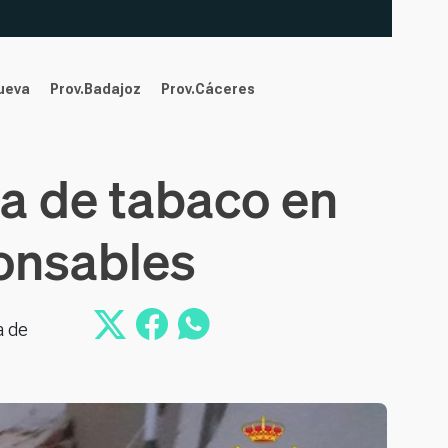
nueva
Prov.Badajoz
Prov.Cáceres
a de tabaco en
ponsables
a de