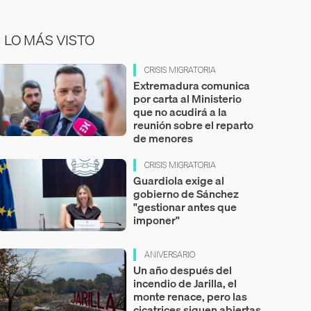
LO MÁS VISTO
CRISIS MIGRATORIA
Extremadura comunica
por carta al Ministerio
que no acudirá a la
reunión sobre el reparto
de menores
CRISIS MIGRATORIA
Guardiola exige al
gobierno de Sánchez
"gestionar antes que
imponer"
ANIVERSARIO
Un año después del
incendio de Jarilla, el
monte renace, pero las
cicatrices siguen abiertas