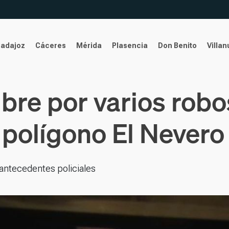
Badajoz
Cáceres
Mérida
Plasencia
Don Benito
Villa
re por varios robo
polígono El Nevero
antecedentes policiales