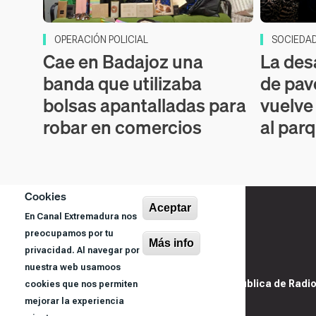
OPERACIÓN POLICIAL
SOCIEDA
Cae en Badajoz una
La des
banda que utilizaba
de pav
bolsas apantalladas para
vuelve
robar en comercios
al par
Cookies
Aceptar
En Canal Extremadura nos
preocupamos por tu
Más info
privacidad. Al navegar por
nuestra web usamoos
@ Sociedad Pública de Radiod
cookies que nos permiten
S.A.U.
mejorar la experiencia