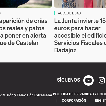
D
ACCESIBILIDAD
aparición de crías
La Junta invierte 1
os reales y patos
euros para hacer
 a poner en alerta
accesible el edifici
que de Castelar
Servicios Fiscales 
Badajoz
SÍGUENOS
POLITICA DE PRIVACIDAD Y COO
ifusión y Televisión Extremeña
CORPORACIÓN
REGIS